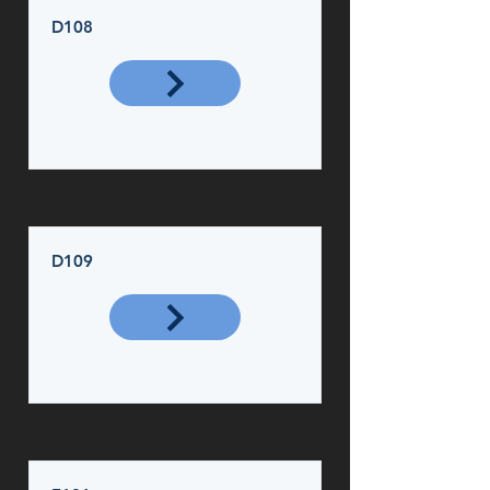
D108
D109