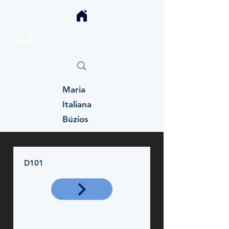
IA4us
Maria
Italiana
Búzios
D101