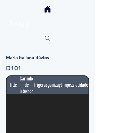
IA4us
Maria Italiana Búzios
D101
Carimbo
Title
de
Refrigerador
Organização
Limpeza
Validades
data/hora