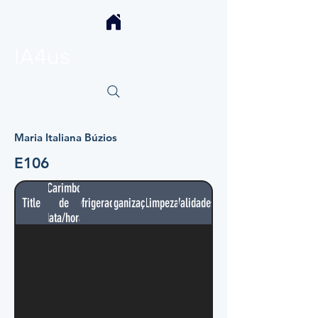
IA4us
Maria Italiana Búzios
E106
Carimbo
Title
de
Refrigerador
Organização
Limpeza
Validades
data/hora