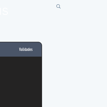
us
Validades