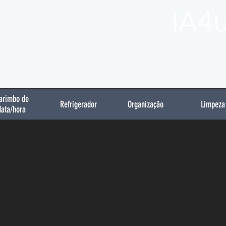
IA4
arimbo de
Refrigerador
Organização
Limpeza
data/hora