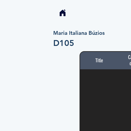
Maria Italiana Búzios
D105
C
Title