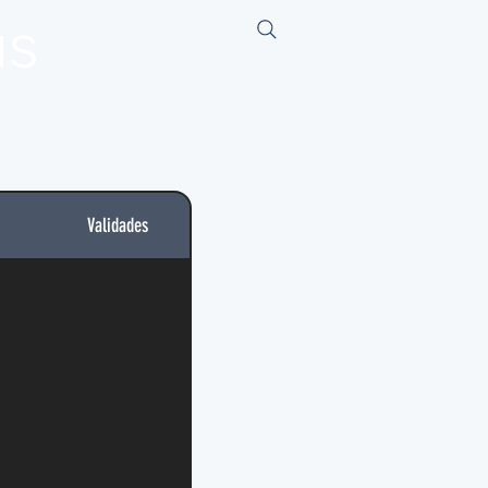
us
Validades