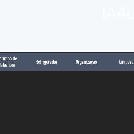
IA4
arimbo de
Refrigerador
Organização
Limpeza
data/hora