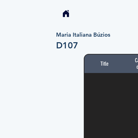
Maria Italiana Búzios
D107
C
Title