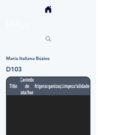
IA4us
Maria Italiana Búzios
D103
Carimbo
Title
de
Refrigerador
Organização
Limpeza
Validades
data/hora