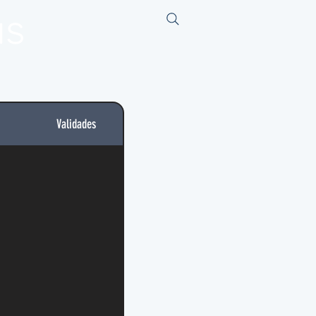
us
Validades