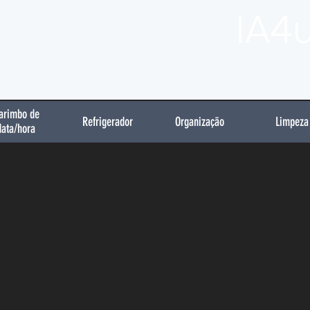
IA4
arimbo de
Refrigerador
Organização
Limpeza
data/hora