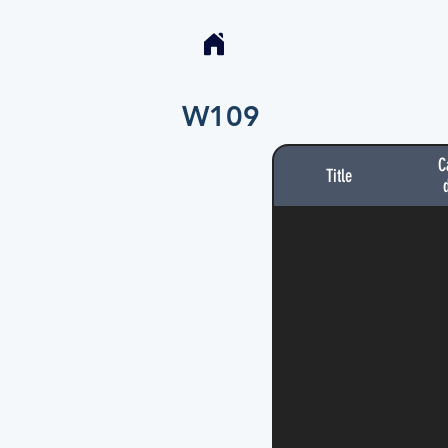
W109
C
Title