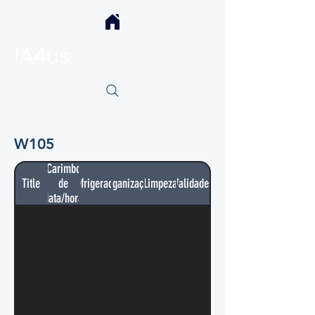
IA4us
W105
Carimbo
Title
de
Refrigerador
Organização
Limpeza
Validades
data/hora