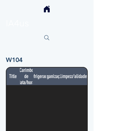
IA4us
W104
Carimbo
Title
de
Refrigerador
Organização
Limpeza
Validades
data/hora