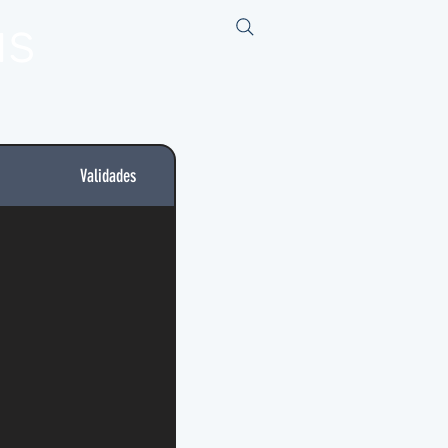
us
Validades