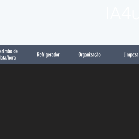
IA4
arimbo de
Refrigerador
Organização
Limpeza
data/hora