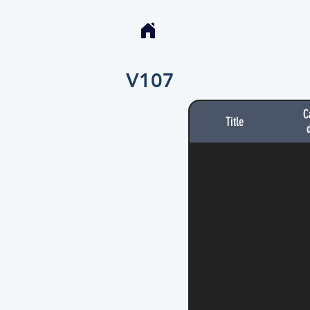
V107
C
Title