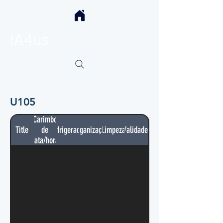
IA4us
U105
Carimbo
Title
de
Refrigerador
Organização
Limpeza
Validades
data/hora