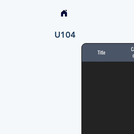
U104
C
Title