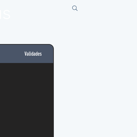
us
Validades