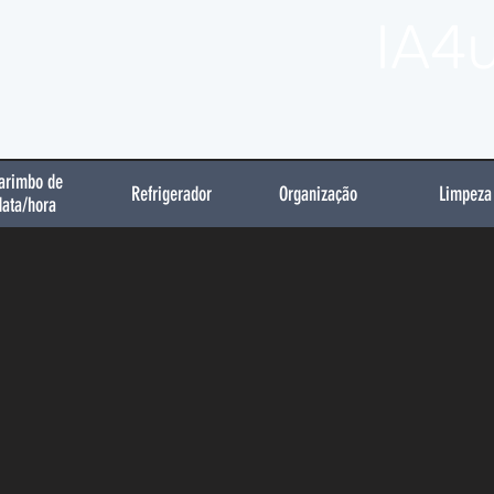
IA4
arimbo de
Refrigerador
Organização
Limpeza
data/hora