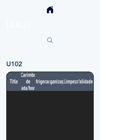
IA4us
U102
Carimbo
Title
de
Refrigerador
Organização
Limpeza
Validades
data/hora