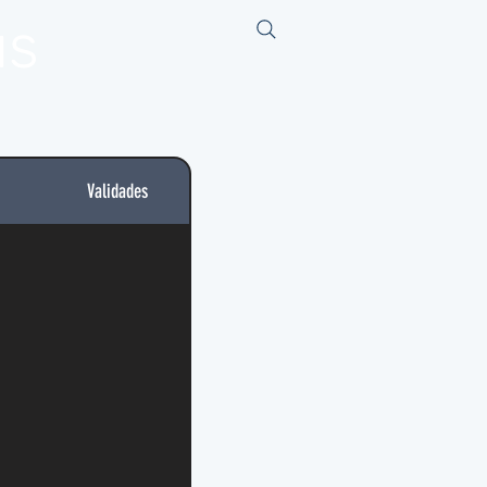
us
Validades