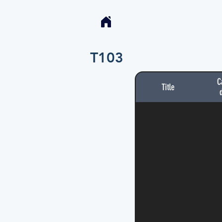
T103
C
Title