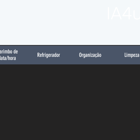
IA4
arimbo de
Refrigerador
Organização
Limpeza
data/hora