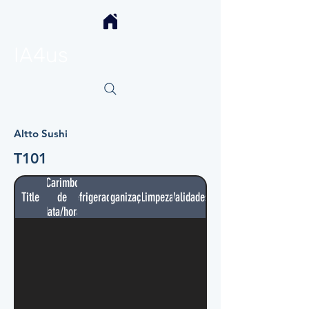
IA4us
Altto Sushi
T101
Carimbo
Title
de
Refrigerador
Organização
Limpeza
Validades
data/hora