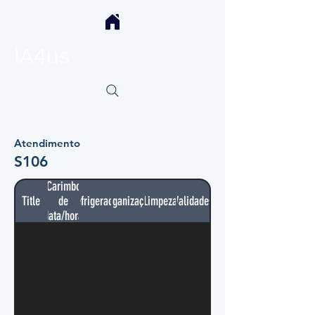
IA4us
Atendimento
S106
Carimbo
Title
de
Refrigerador
Organização
Limpeza
Validades
data/hora