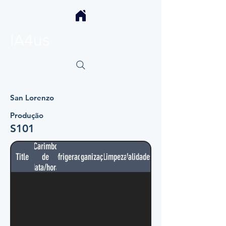
IA4us
San Lorenzo
Produção
S101
Carimbo
Title
de
Refrigerador
Organização
Limpeza
Validades
data/hora