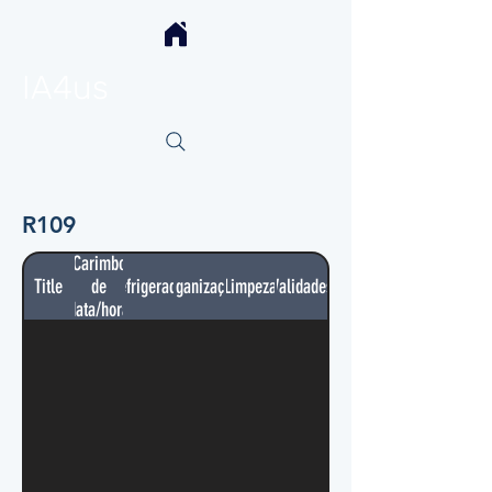
IA4us
R109
Carimbo
Title
de
Refrigerador
Organização
Limpeza
Validades
data/hora