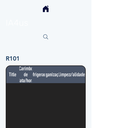
IA4us
R101
Carimbo
Title
de
Refrigerador
Organização
Limpeza
Validades
data/hora