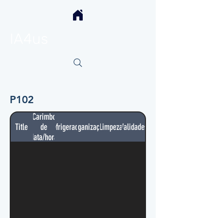
IA4us
P102
Carimbo
Title
de
Refrigerador
Organização
Limpeza
Validades
data/hora