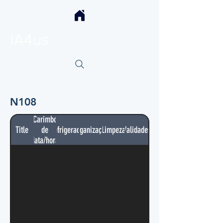
IA4us
N108
Carimbo
Title
de
Refrigerador
Organização
Limpeza
Validades
data/hora