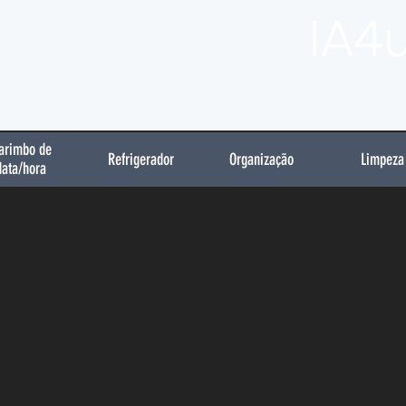
IA4
arimbo de
Refrigerador
Organização
Limpeza
data/hora