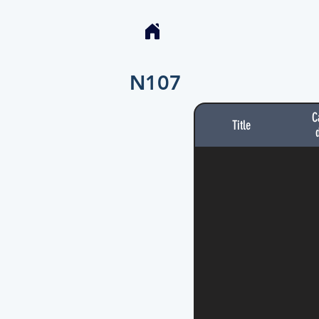
N107
C
Title