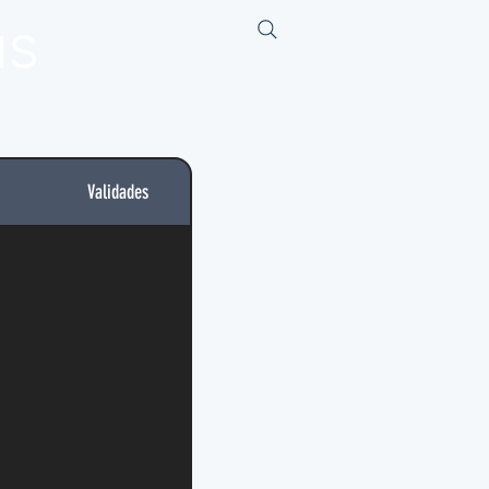
us
Validades