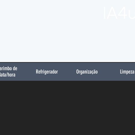
IA4
arimbo de
Refrigerador
Organização
Limpeza
data/hora