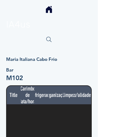
IA4us
Maria Italiana Cabo Frio
Bar
M102
Carimbo
Title
de
Refrigerador
Organização
Limpeza
Validades
data/hora