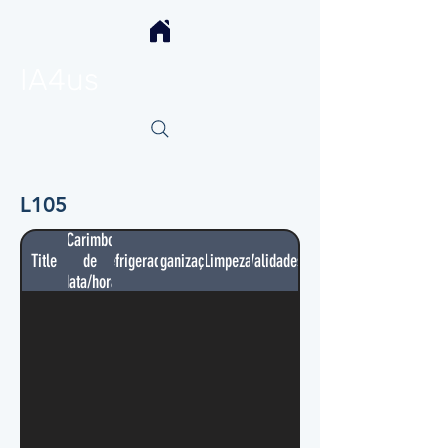
IA4us
L105
Carimbo
Title
de
Refrigerador
Organização
Limpeza
Validades
data/hora