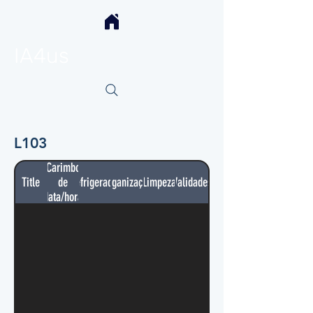
IA4us
L103
Carimbo
Title
de
Refrigerador
Organização
Limpeza
Validades
data/hora