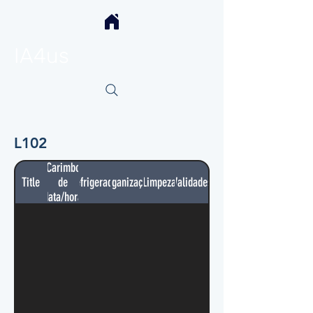
IA4us
L102
Carimbo
Title
de
Refrigerador
Organização
Limpeza
Validades
data/hora