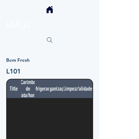
IA4us
Bem Fresh
L101
Carimbo
Title
de
Refrigerador
Organização
Limpeza
Validades
data/hora