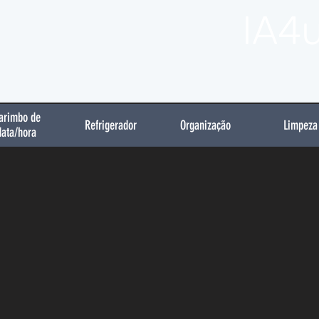
IA4
arimbo de
Refrigerador
Organização
Limpeza
data/hora