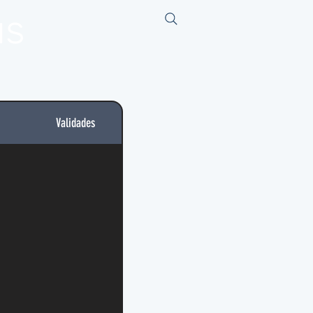
us
Validades