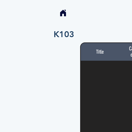
K103
C
Title