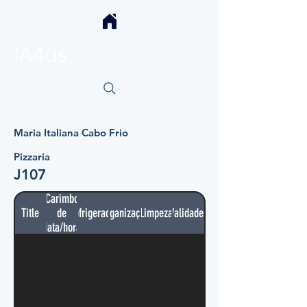
IA4us
Maria Italiana Cabo Frio
Pizzaria
J107
Carimbo
Title
de
Refrigerador
Organização
Limpeza
Validades
data/hora