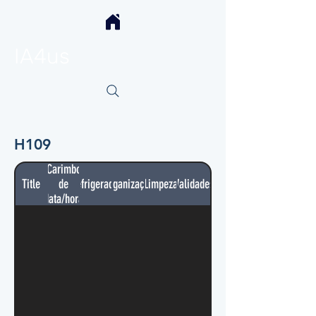
IA4us
H109
Carimbo
Title
de
Refrigerador
Organização
Limpeza
Validades
data/hora