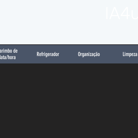
IA4
arimbo de
Refrigerador
Organização
Limpeza
data/hora