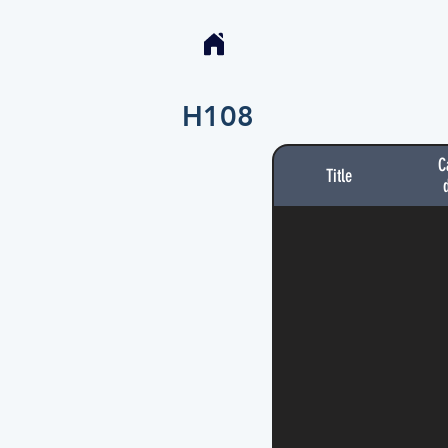
H108
C
Title