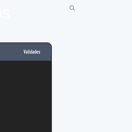
us
Validades