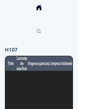
IA4us
H107
Carimbo
Title
de
Refrigerador
Organização
Limpeza
Validades
data/hora