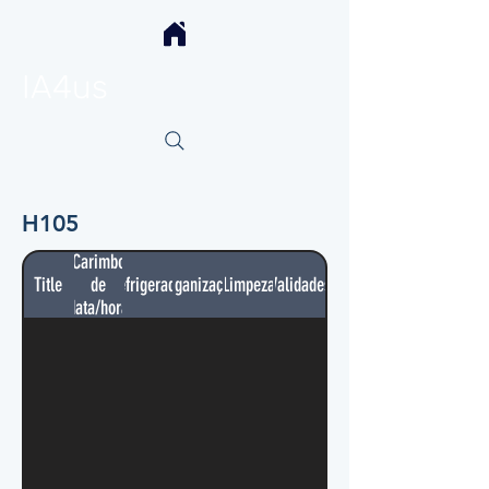
IA4us
H105
Carimbo
Title
de
Refrigerador
Organização
Limpeza
Validades
data/hora