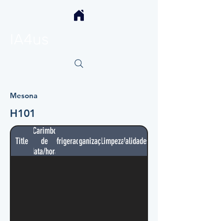
IA4us
Mesona
H101
Carimbo
Title
de
Refrigerador
Organização
Limpeza
Validades
data/hora