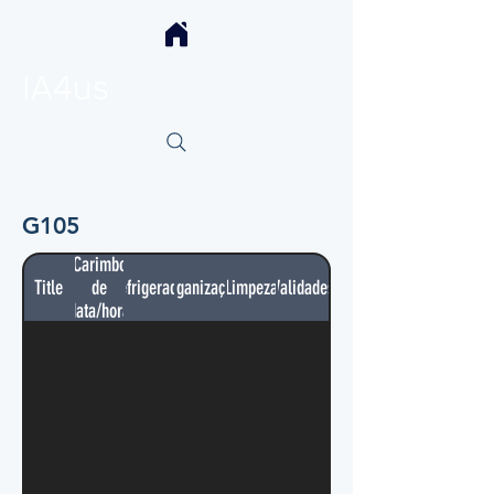
IA4us
G105
Carimbo
Title
de
Refrigerador
Organização
Limpeza
Validades
data/hora