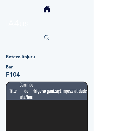
IA4us
Boteco Itajuru
Bar
F104
Carimbo
Title
de
Refrigerador
Organização
Limpeza
Validades
data/hora