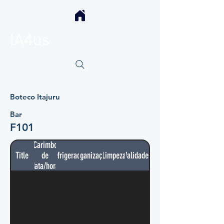
IA4us
Boteco Itajuru
Bar
F101
Carimbo
Title
de
Refrigerador
Organização
Limpeza
Validades
data/hora