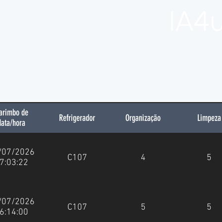
IA4
arimbo de
Refrigerador
Organização
Limpeza
data/hora
/07/2026
C107
4
5
7:03:22
/07/2026
C107
5
5
6:14:00