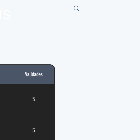
us
Validades
5
5