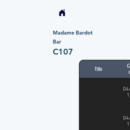
Madame Bardot
Bar
C107
C
Title
04
1
04
1