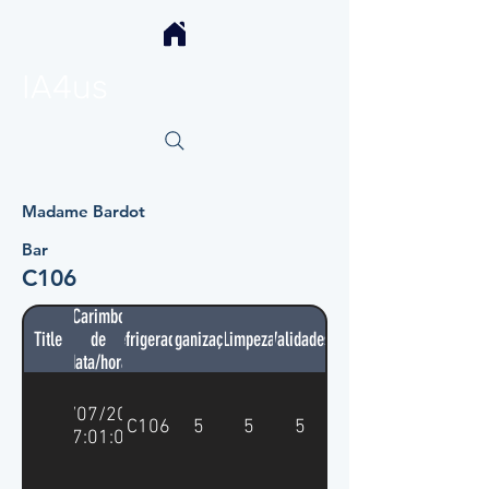
IA4us
Madame Bardot
Bar
C106
Carimbo
Title
de
Refrigerador
Organização
Limpeza
Validades
data/hora
04/07/2026
C106
5
5
5
17:01:08