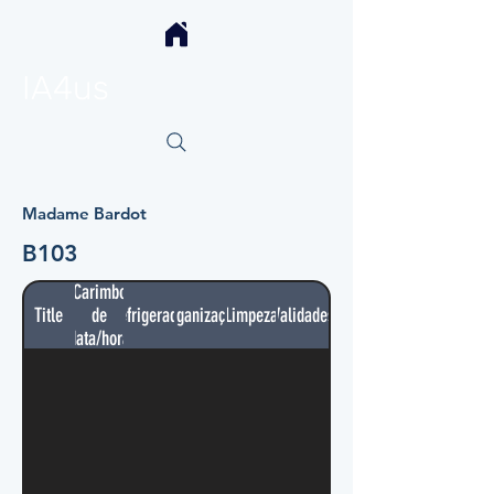
IA4us
Madame Bardot
B103
Carimbo
Title
de
Refrigerador
Organização
Limpeza
Validades
data/hora