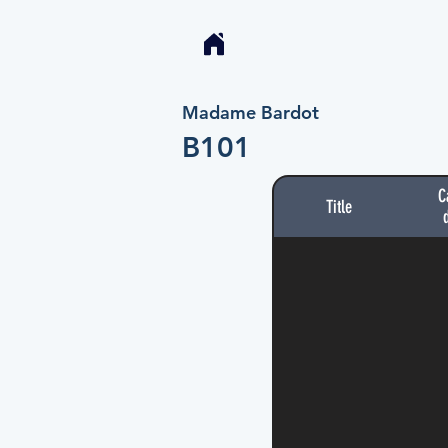
Madame Bardot
B101
C
Title