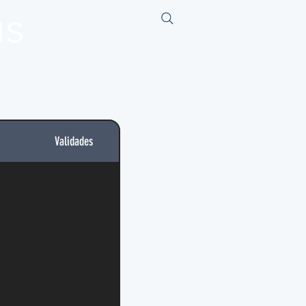
us
Validades