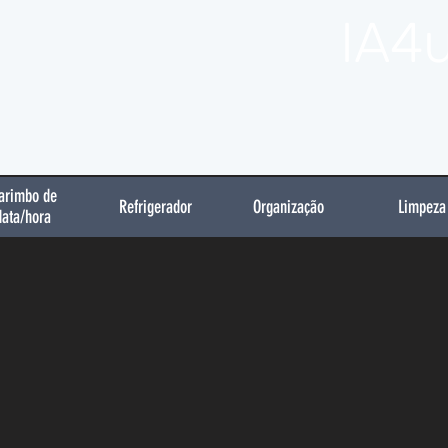
IA4
arimbo de
Refrigerador
Organização
Limpeza
data/hora