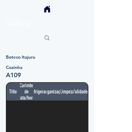
IA4us
Boteco Itajuru
Cozinha
A109
Carimbo
Title
de
Refrigerador
Organização
Limpeza
Validades
data/hora