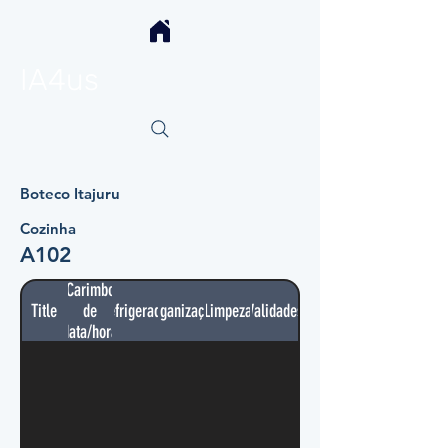
IA4us
Boteco Itajuru
Cozinha
A102
Carimbo
Title
de
Refrigerador
Organização
Limpeza
Validades
data/hora