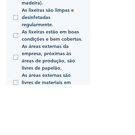
madeira).
As lixeiras são limpas e 
desinfetadas 
regularmente.
As lixeiras estão em boas 
condições e bem cobertas.
As áreas externas da 
empresa, próximas às 
áreas de produção, são 
livres de papelão.
As áreas externas são 
livres de materiais em 
desuso.
O óleo usado é 
descartado de maneira 
correta.
Óleo e o papelão para 
descarte são depositados 
em local apropriado, 