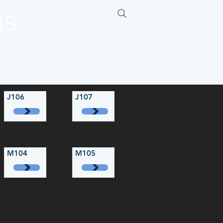
us
J106
J107
M104
M105