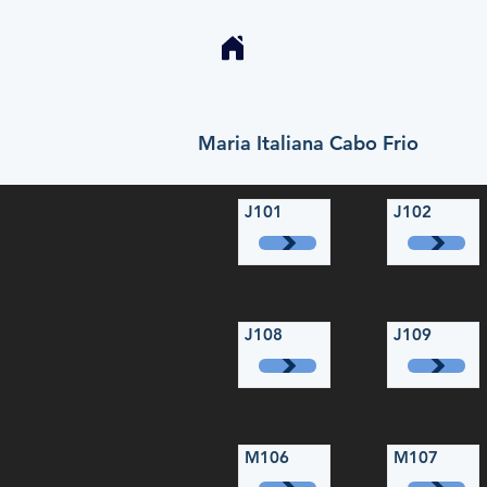
Maria Italiana Cabo Frio
J101
J102
J108
J109
M106
M107