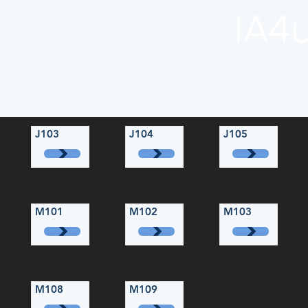
IA4
J103
J104
J105
M101
M102
M103
M108
M109